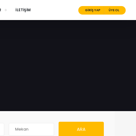
R
İLETİŞİM
GİRİŞ YAP
ÜYE OL
ARA