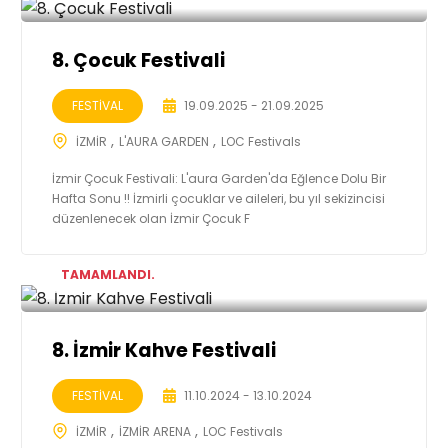
8. Çocuk Festivali
FESTİVAL
19.09.2025 - 21.09.2025
İZMİR
L'AURA GARDEN
LOC Festivals
İzmir Çocuk Festivali: L'aura Garden'da Eğlence Dolu Bir
Hafta Sonu !! İzmirli çocuklar ve aileleri, bu yıl sekizincisi
düzenlenecek olan İzmir Çocuk F
TAMAMLANDI.
8. İzmir Kahve Festivali
FESTİVAL
11.10.2024 - 13.10.2024
İZMİR
İZMİR ARENA
LOC Festivals