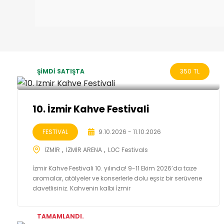
ŞİMDİ SATIŞTA
350
TL
10. İzmir Kahve Festivali
FESTİVAL
9.10.2026 - 11.10.2026
İZMİR
İZMİR ARENA
LOC Festivals
İzmir Kahve Festivali 10. yılında! 9-11 Ekim 2026’da taze
aromalar, atölyeler ve konserlerle dolu eşsiz bir serüvene
davetlisiniz. Kahvenin kalbi İzmir
TAMAMLANDI.