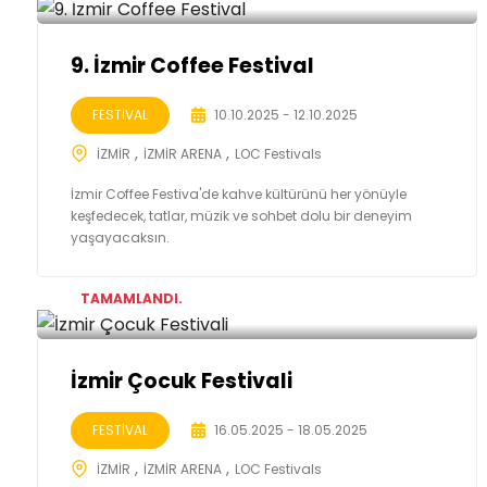
9. İzmir Coffee Festival
FESTİVAL
10.10.2025 - 12.10.2025
İZMİR
İZMİR ARENA
LOC Festivals
İzmir Coffee Festiva'de kahve kültürünü her yönüyle
keşfedecek, tatlar, müzik ve sohbet dolu bir deneyim
yaşayacaksın.
TAMAMLANDI.
İzmir Çocuk Festivali
FESTİVAL
16.05.2025 - 18.05.2025
İZMİR
İZMİR ARENA
LOC Festivals