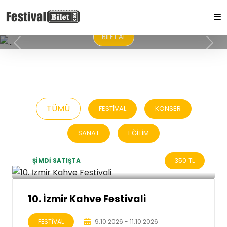
BİLET AL
PREVIOUS
NEXT
TÜMÜ
FESTİVAL
KONSER
SANAT
EĞİTİM
ŞİMDİ SATIŞTA
350
TL
10. İzmir Kahve Festivali
FESTİVAL
9.10.2026 - 11.10.2026