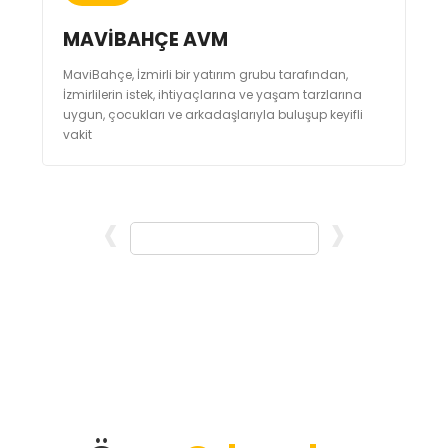
MAVİBAHÇE AVM
MaviBahçe, İzmirli bir yatırım grubu tarafından,
İzmirlilerin istek, ihtiyaçlarına ve yaşam tarzlarına
uygun, çocukları ve arkadaşlarıyla buluşup keyifli
vakit
‹
›
Tüm Mekanlar