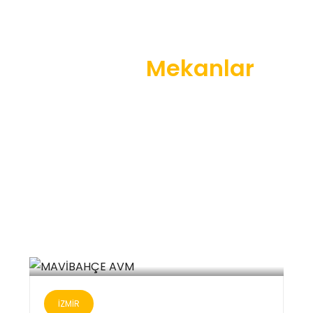
Popüler
Mekanlar
Olağanüstü etkinliğinize ev sahipliği yapmak
ve kalıcı izlenimler bırakmak için ideal
mekanı bulun.
İZMİR