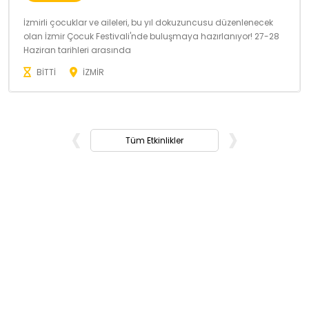
İzmirli çocuklar ve aileleri, bu yıl dokuzuncusu düzenlenecek
olan İzmir Çocuk Festivali'nde buluşmaya hazırlanıyor! 27-28
Haziran tarihleri arasında
BİTTİ
İZMİR
‹
›
Tüm Etkinlikler
KAYIT OL