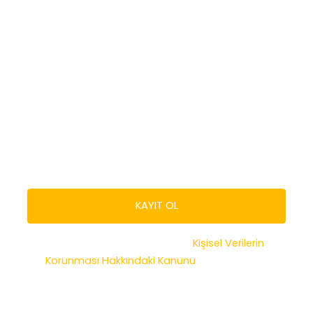
En iyi etkinlikler, özel promosyonlar ve
unutulmaz deneyimler için uzman
ipuçlarından haberdar olun.
KAYIT OL
Kayıt Ol butonuna tıklayarak
Kişisel Verilerin
Korunması Hakkındaki Kanunu
okuduğumu ve
bu bilgilerle tarafımla iletişime geçilmesini kabul
ettiğimi onaylarım.