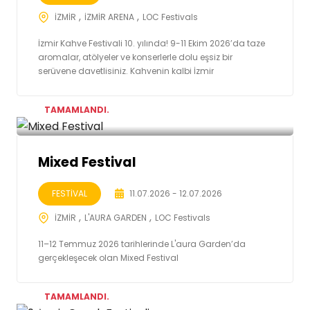
İZMİR
İZMİR ARENA
LOC Festivals
İzmir Kahve Festivali 10. yılında! 9-11 Ekim 2026’da taze
aromalar, atölyeler ve konserlerle dolu eşsiz bir
serüvene davetlisiniz. Kahvenin kalbi İzmir
TAMAMLANDI.
Mixed Festival
FESTİVAL
11.07.2026 - 12.07.2026
İZMİR
L'AURA GARDEN
LOC Festivals
11–12 Temmuz 2026 tarihlerinde L'aura Garden’da
gerçekleşecek olan Mixed Festival
TAMAMLANDI.